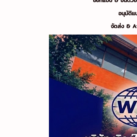
ออกแบบ & ขึ้นตัว
อนุมัติ
จัดส่ง & 