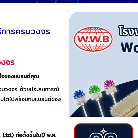
บริการครบวงจร
วงจร
เร็จของแบรนด์คุณ
รบวงจร ด้วยประสบการณ์
เติบโตไปพร้อมกับแบรนด์ของ
td.) ก่อตั้งขึ้นในปี พ.ศ.